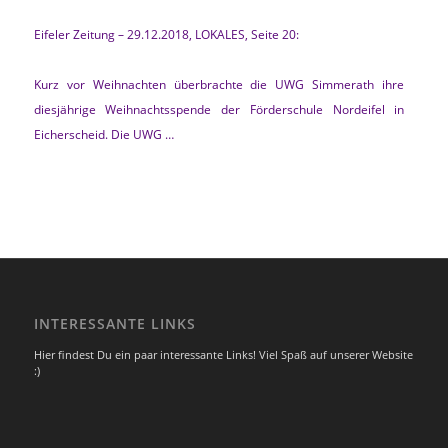
Eifeler Zeitung – 29.12.2018, LOKALES, Seite 20:
Kurz vor Weihnachten überbrachte die UWG Simmerath ihre
diesjährige Weihnachtsspende der Förderschule Nordeifel in
Eicherscheid. Die UWG …
INTERESSANTE LINKS
Hier findest Du ein paar interessante Links! Viel Spaß auf unserer Website
:)